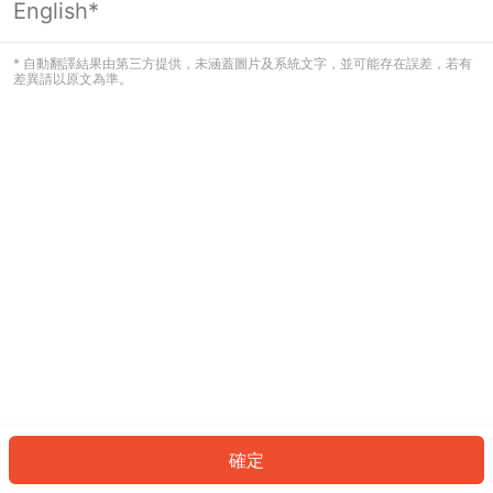
English*
發生錯誤！請登入並再試一次或回到主
頁。
* 自動翻譯結果由第三方提供，未涵蓋圖片及系統文字，並可能存在誤差，若有
差異請以原文為準。
登入
返回首頁
確定
ID: 196627d9bf6-b3ba-43d5-8f2e-82b965120e0d