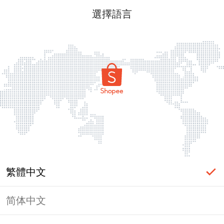
選擇語言
繁體中文
简体中文
頁面無法顯示