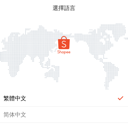
選擇語言
繁體中文
简体中文
頁面無法顯示