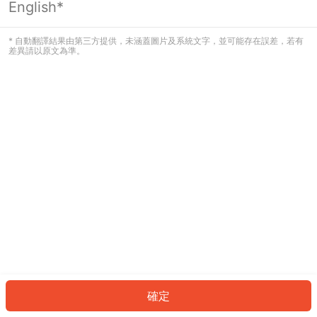
English*
發生錯誤！請登入並再試一次或回到主
頁。
* 自動翻譯結果由第三方提供，未涵蓋圖片及系統文字，並可能存在誤差，若有
差異請以原文為準。
登入
返回首頁
確定
ID: 1850c8b14b-bf0c-4ee4-b936-8e85a5172d34