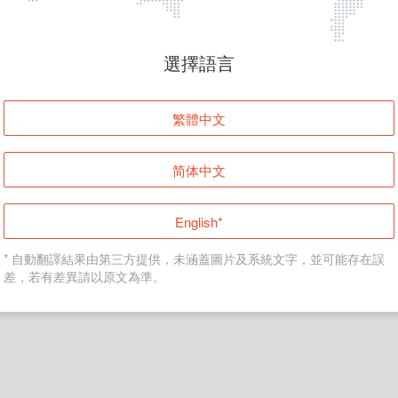
頁面無法顯示
選擇語言
發生錯誤！請登入並再試一次或回到主頁。
繁體中文
登入
简体中文
返回首頁
English*
* 自動翻譯結果由第三方提供，未涵蓋圖片及系統文字，並可能存在誤
差，若有差異請以原文為準。