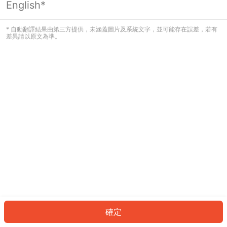
English*
發生錯誤！請登入並再試一次或回到主
頁。
* 自動翻譯結果由第三方提供，未涵蓋圖片及系統文字，並可能存在誤差，若有
差異請以原文為準。
登入
返回首頁
確定
ID: 7824c5f9b71-fb8d-4838-bf75-24e44a844d9b