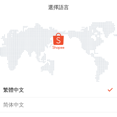
選擇語言
繁體中文
简体中文
頁面無法顯示