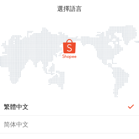
選擇語言
繁體中文
简体中文
頁面無法顯示