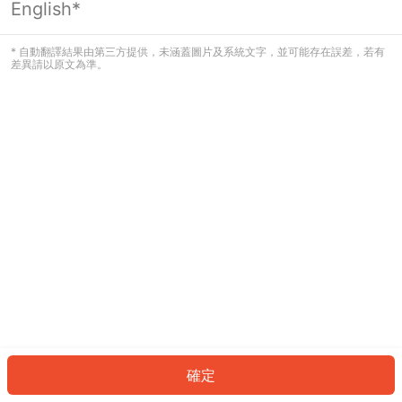
English*
發生錯誤！請登入並再試一次或回到主
頁。
* 自動翻譯結果由第三方提供，未涵蓋圖片及系統文字，並可能存在誤差，若有
差異請以原文為準。
登入
返回首頁
確定
ID: 3460d1bbd6f-e821-430d-99e4-30fa6697f8d3