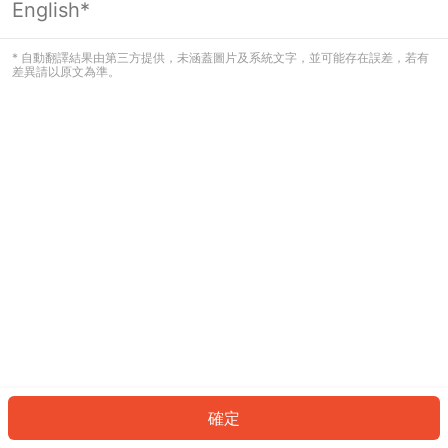
English*
發生錯誤！請登入並再試一次或回到主
頁。
* 自動翻譯結果由第三方提供，未涵蓋圖片及系統文字，並可能存在誤差，若有
差異請以原文為準。
登入
返回首頁
確定
ID: 22486f7b77c-015e-4f82-bb98-25181a84cc7b