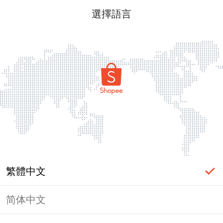
選擇語言
繁體中文
简体中文
頁面無法顯示