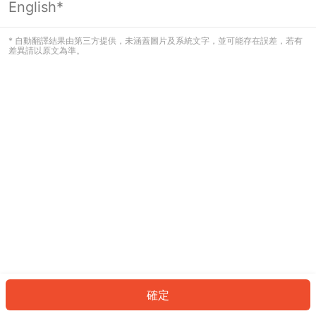
English*
發生錯誤！請登入並再試一次或回到主
頁。
* 自動翻譯結果由第三方提供，未涵蓋圖片及系統文字，並可能存在誤差，若有
差異請以原文為準。
登入
返回首頁
確定
ID: 77495ec338f-bdb1-4282-92a1-ce81b1200a17