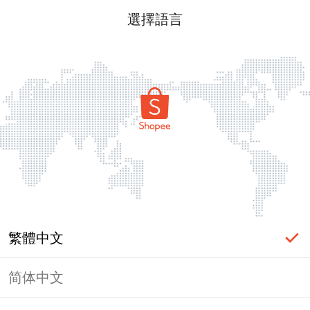
選擇語言
繁體中文
简体中文
頁面無法顯示