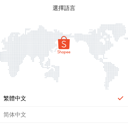
選擇語言
繁體中文
简体中文
頁面無法顯示