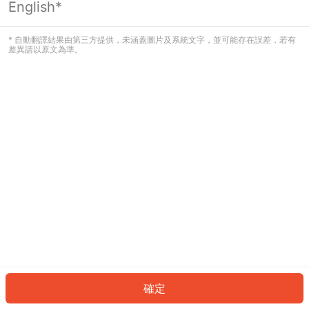
English*
發生錯誤！請登入並再試一次或回到主
頁。
* 自動翻譯結果由第三方提供，未涵蓋圖片及系統文字，並可能存在誤差，若有
差異請以原文為準。
登入
返回首頁
確定
ID: 89258148399-a262-4c99-b661-aa2af432d9c6