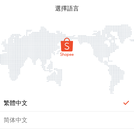
選擇語言
繁體中文
简体中文
頁面無法顯示