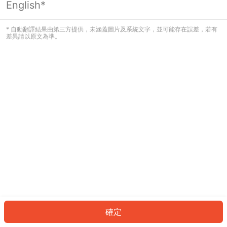
English*
發生錯誤！請登入並再試一次或回到主
頁。
* 自動翻譯結果由第三方提供，未涵蓋圖片及系統文字，並可能存在誤差，若有
差異請以原文為準。
登入
返回首頁
確定
ID: 8471c0e1f0c-f11f-43df-b7ab-51374ea313a5