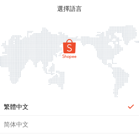
選擇語言
繁體中文
简体中文
頁面無法顯示