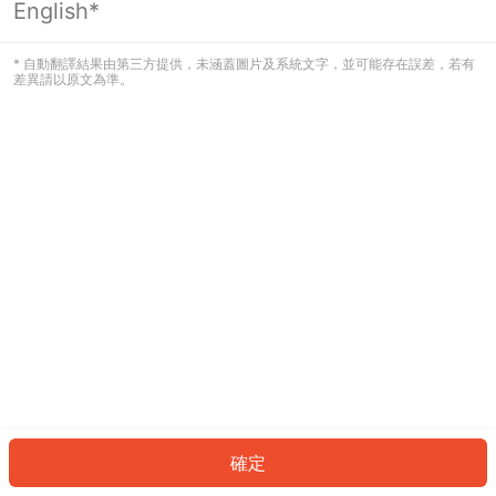
English*
發生錯誤！請登入並再試一次或回到主
頁。
* 自動翻譯結果由第三方提供，未涵蓋圖片及系統文字，並可能存在誤差，若有
差異請以原文為準。
登入
返回首頁
確定
ID: 700993f1288-756c-4281-a2e8-d4cf83ba9c63