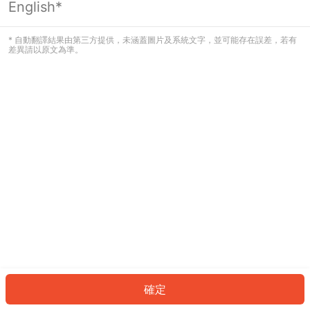
English*
發生錯誤！請登入並再試一次或回到主
頁。
* 自動翻譯結果由第三方提供，未涵蓋圖片及系統文字，並可能存在誤差，若有
差異請以原文為準。
登入
返回首頁
確定
ID: 13243b1d8dc-2ab2-4873-b52d-ab05bbaf1e71