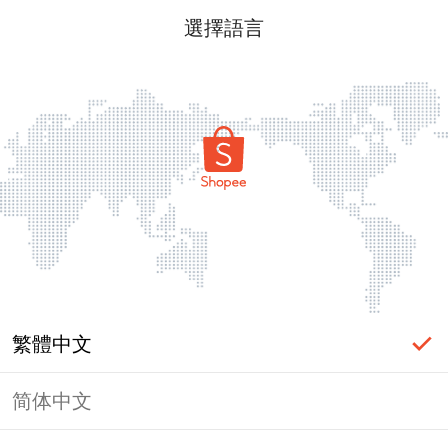
選擇語言
繁體中文
简体中文
頁面無法顯示