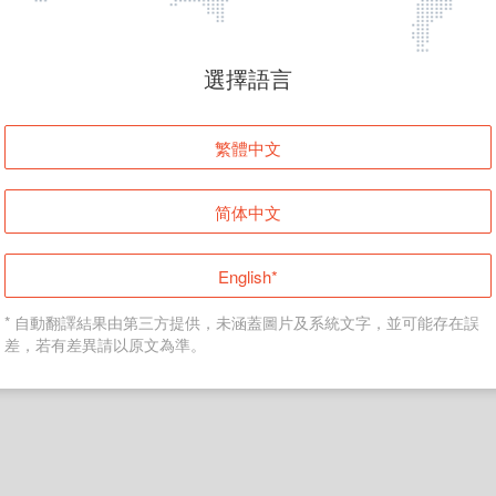
頁面無法顯示
選擇語言
發生錯誤！請登入並再試一次或回到主頁。
繁體中文
登入
简体中文
返回首頁
English*
* 自動翻譯結果由第三方提供，未涵蓋圖片及系統文字，並可能存在誤
差，若有差異請以原文為準。