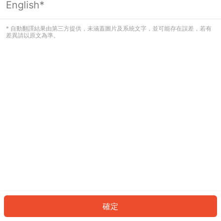
English*
發生錯誤！請登入並再試一次或回到主
頁。
* 自動翻譯結果由第三方提供，未涵蓋圖片及系統文字，並可能存在誤差，若有
差異請以原文為準。
登入
返回首頁
確定
ID: 343514123ba-ca0e-4ecf-a6b6-07be17ad5e01