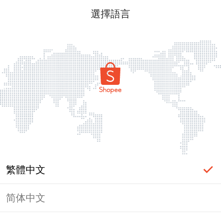
選擇語言
繁體中文
简体中文
頁面無法顯示