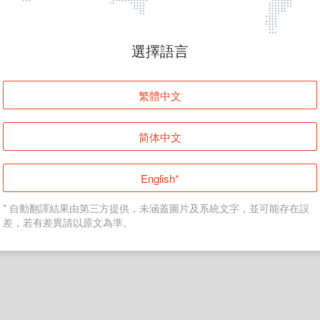
頁面無法顯示
選擇語言
發生錯誤！請登入並再試一次或回到主頁。
繁體中文
登入
简体中文
返回首頁
English*
* 自動翻譯結果由第三方提供，未涵蓋圖片及系統文字，並可能存在誤
差，若有差異請以原文為準。