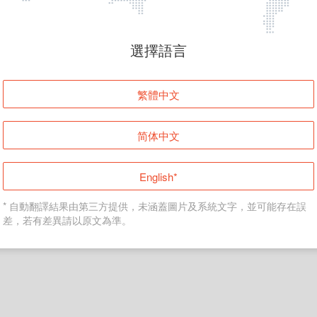
頁面無法顯示
選擇語言
發生錯誤！請登入並再試一次或回到主頁。
繁體中文
登入
简体中文
返回首頁
English*
* 自動翻譯結果由第三方提供，未涵蓋圖片及系統文字，並可能存在誤
差，若有差異請以原文為準。