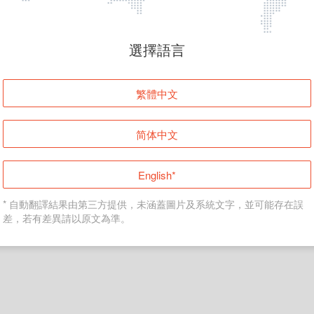
頁面無法顯示
選擇語言
發生錯誤！請登入並再試一次或回到主頁。
繁體中文
登入
简体中文
返回首頁
English*
* 自動翻譯結果由第三方提供，未涵蓋圖片及系統文字，並可能存在誤
差，若有差異請以原文為準。