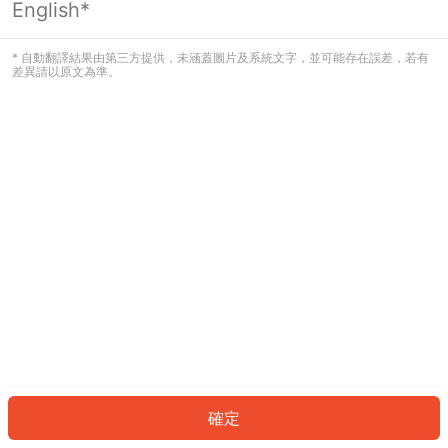
English*
發生錯誤！請登入並再試一次或回到主
頁。
* 自動翻譯結果由第三方提供，未涵蓋圖片及系統文字，並可能存在誤差，若有
差異請以原文為準。
登入
返回首頁
確定
ID: 500b94d1540-af43-492a-9428-9adea542deda