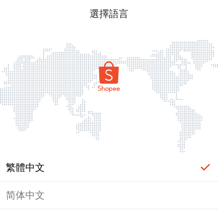
選擇語言
繁體中文
简体中文
頁面無法顯示