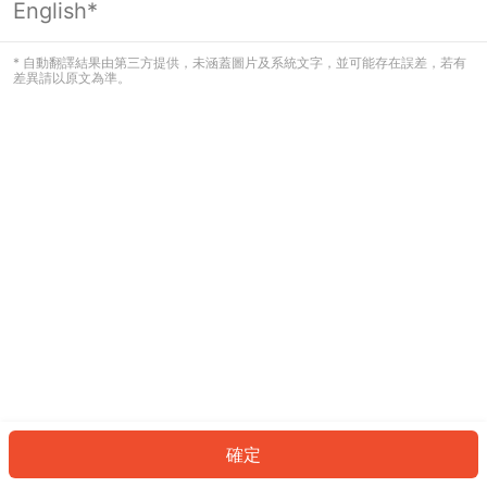
English*
發生錯誤！請登入並再試一次或回到主
頁。
* 自動翻譯結果由第三方提供，未涵蓋圖片及系統文字，並可能存在誤差，若有
差異請以原文為準。
登入
返回首頁
確定
ID: 309238d00b7-68b1-43b3-ac0d-236041d565bd