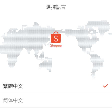
選擇語言
繁體中文
简体中文
頁面無法顯示