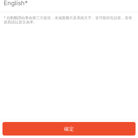
English*
發生錯誤！請登入並再試一次或回到主
頁。
* 自動翻譯結果由第三方提供，未涵蓋圖片及系統文字，並可能存在誤差，若有
差異請以原文為準。
登入
返回首頁
確定
ID: 2970f8cae7d-f492-413c-80e3-153aa90600c6