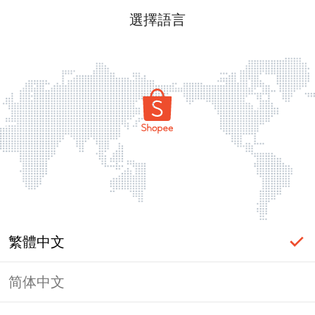
選擇語言
繁體中文
简体中文
頁面無法顯示