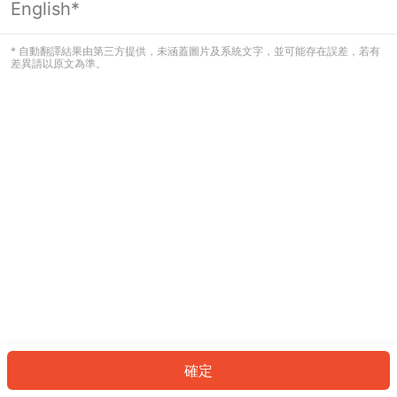
English*
發生錯誤！請登入並再試一次或回到主
頁。
* 自動翻譯結果由第三方提供，未涵蓋圖片及系統文字，並可能存在誤差，若有
差異請以原文為準。
登入
返回首頁
確定
ID: 597991d8c23-b377-4658-ad95-422cf940f28c