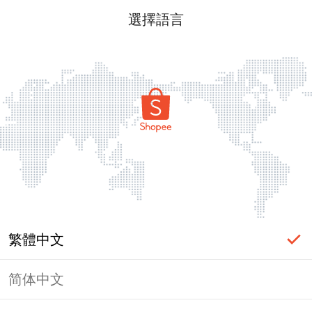
選擇語言
繁體中文
简体中文
頁面無法顯示