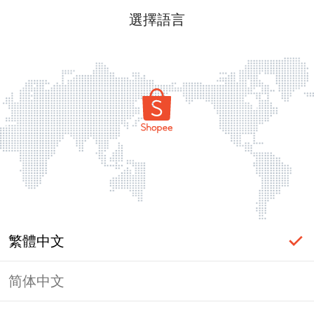
選擇語言
繁體中文
简体中文
頁面無法顯示