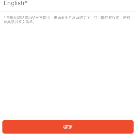
English*
發生錯誤！請登入並再試一次或回到主
頁。
* 自動翻譯結果由第三方提供，未涵蓋圖片及系統文字，並可能存在誤差，若有
差異請以原文為準。
登入
返回首頁
確定
ID: 483c4684210-39c3-4242-a82d-35e8737932b8