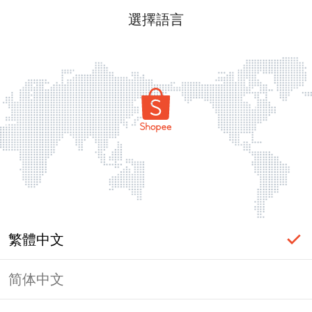
選擇語言
繁體中文
简体中文
頁面無法顯示