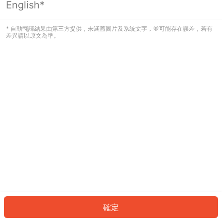
English*
發生錯誤！請登入並再試一次或回到主
頁。
* 自動翻譯結果由第三方提供，未涵蓋圖片及系統文字，並可能存在誤差，若有
差異請以原文為準。
登入
返回首頁
確定
ID: 671ecf98f1-8c2a-429f-bb8f-74429d1a4c7f