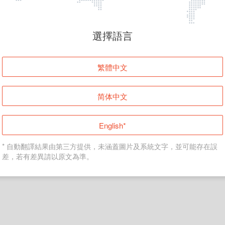
頁面無法顯示
選擇語言
發生錯誤！請登入並再試一次或回到主頁。
繁體中文
登入
简体中文
返回首頁
English*
* 自動翻譯結果由第三方提供，未涵蓋圖片及系統文字，並可能存在誤
差，若有差異請以原文為準。