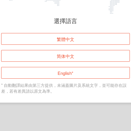
頁面無法顯示
選擇語言
發生錯誤！請登入並再試一次或回到主頁。
繁體中文
登入
简体中文
返回首頁
English*
* 自動翻譯結果由第三方提供，未涵蓋圖片及系統文字，並可能存在誤
差，若有差異請以原文為準。