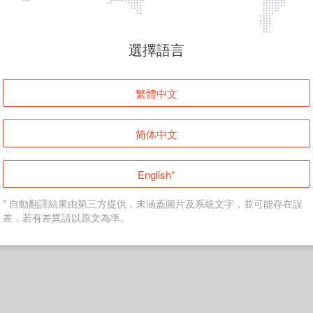
頁面無法顯示
選擇語言
發生錯誤！請登入並再試一次或回到主頁。
繁體中文
登入
简体中文
返回首頁
English*
* 自動翻譯結果由第三方提供，未涵蓋圖片及系統文字，並可能存在誤
差，若有差異請以原文為準。