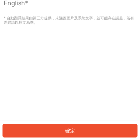
English*
發生錯誤！請登入並再試一次或回到主
頁。
* 自動翻譯結果由第三方提供，未涵蓋圖片及系統文字，並可能存在誤差，若有
差異請以原文為準。
登入
返回首頁
確定
ID: 936145024c9-bcad-41b9-a4ab-eb539b5d0b9c