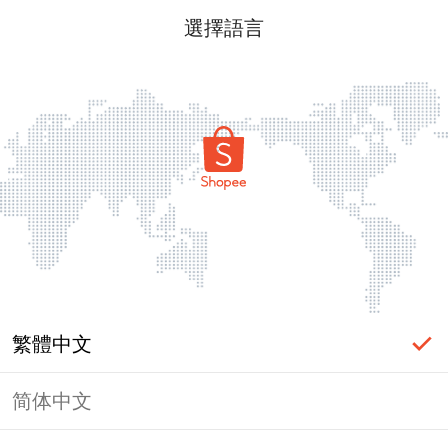
選擇語言
繁體中文
简体中文
頁面無法顯示