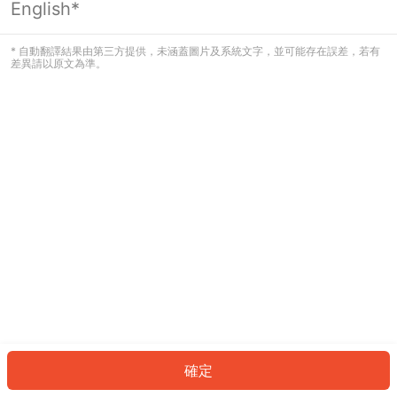
English*
發生錯誤！請登入並再試一次或回到主
頁。
* 自動翻譯結果由第三方提供，未涵蓋圖片及系統文字，並可能存在誤差，若有
差異請以原文為準。
登入
返回首頁
確定
ID: 76761d2c160-1868-4ac7-95ec-7b3503bed4c3