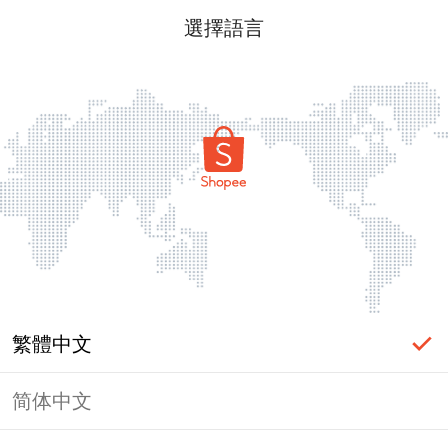
選擇語言
繁體中文
简体中文
頁面無法顯示