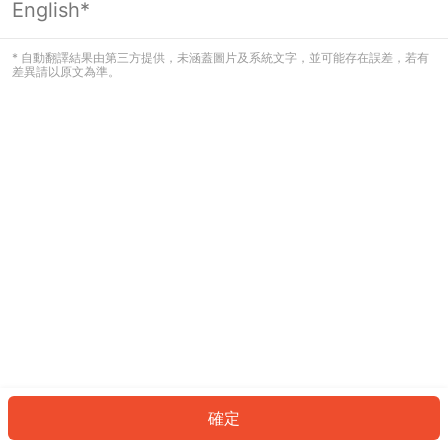
English*
發生錯誤！請登入並再試一次或回到主
頁。
* 自動翻譯結果由第三方提供，未涵蓋圖片及系統文字，並可能存在誤差，若有
差異請以原文為準。
登入
返回首頁
確定
ID: 630ef346333-8299-4b78-a47b-20e49ed381f6