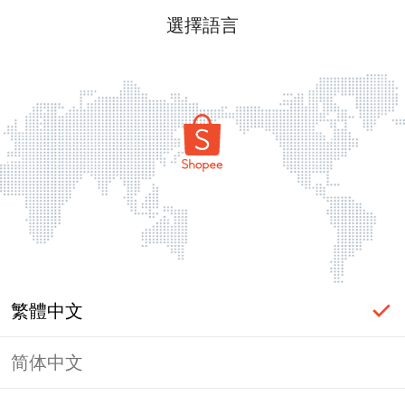
選擇語言
繁體中文
简体中文
頁面無法顯示