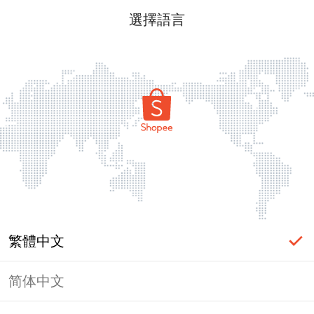
選擇語言
繁體中文
简体中文
頁面無法顯示