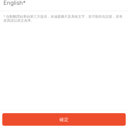
English*
發生錯誤！請登入並再試一次或回到主
頁。
* 自動翻譯結果由第三方提供，未涵蓋圖片及系統文字，並可能存在誤差，若有
差異請以原文為準。
登入
返回首頁
確定
ID: 1317192dfc-e88b-4dfa-a0e7-389dd45d2b61