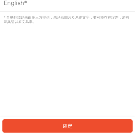
English*
發生錯誤！請登入並再試一次或回到主
頁。
* 自動翻譯結果由第三方提供，未涵蓋圖片及系統文字，並可能存在誤差，若有
差異請以原文為準。
登入
返回首頁
確定
ID: 494d8ad681-f02b-4807-acf6-969480cbdbae