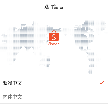
選擇語言
繁體中文
简体中文
頁面無法顯示