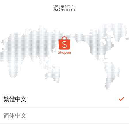
選擇語言
繁體中文
简体中文
頁面無法顯示