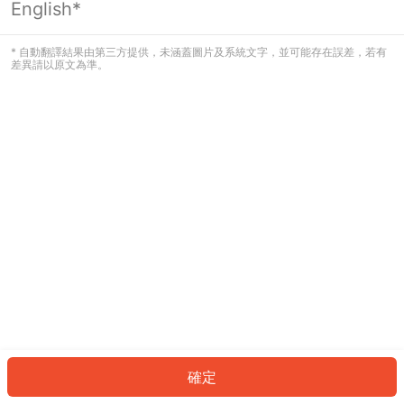
English*
發生錯誤！請登入並再試一次或回到主
頁。
* 自動翻譯結果由第三方提供，未涵蓋圖片及系統文字，並可能存在誤差，若有
差異請以原文為準。
登入
返回首頁
確定
ID: 22552ab1ff9-46c0-43d5-aa13-e73e3a308565