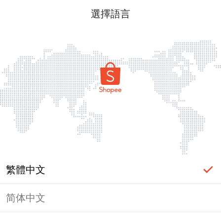
選擇語言
繁體中文
简体中文
頁面無法顯示