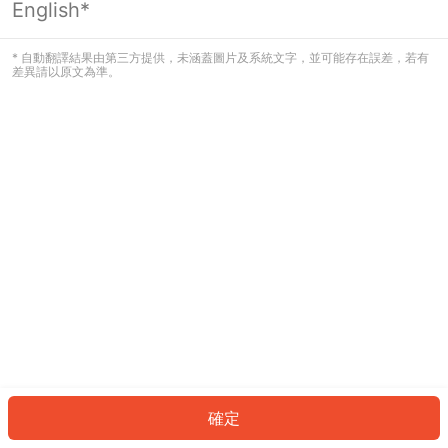
English*
發生錯誤！請登入並再試一次或回到主
頁。
* 自動翻譯結果由第三方提供，未涵蓋圖片及系統文字，並可能存在誤差，若有
差異請以原文為準。
登入
返回首頁
確定
ID: 37417ad20dc-2ba2-4be7-9c7f-c75f04ad2c71