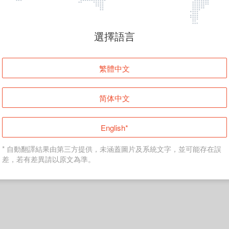
頁面無法顯示
選擇語言
發生錯誤！請登入並再試一次或回到主頁。
繁體中文
登入
简体中文
返回首頁
English*
* 自動翻譯結果由第三方提供，未涵蓋圖片及系統文字，並可能存在誤
差，若有差異請以原文為準。