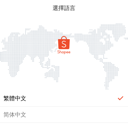
選擇語言
繁體中文
简体中文
頁面無法顯示