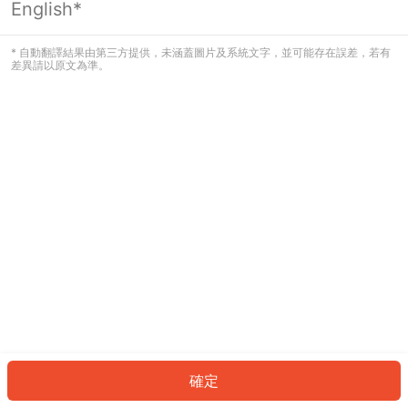
English*
發生錯誤！請登入並再試一次或回到主
頁。
* 自動翻譯結果由第三方提供，未涵蓋圖片及系統文字，並可能存在誤差，若有
差異請以原文為準。
登入
返回首頁
確定
ID: 3bceffbaf-8529-4e76-83a7-f91656b7c4ff