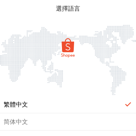
選擇語言
繁體中文
简体中文
頁面無法顯示