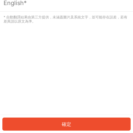
English*
發生錯誤！請登入並再試一次或回到主
頁。
* 自動翻譯結果由第三方提供，未涵蓋圖片及系統文字，並可能存在誤差，若有
差異請以原文為準。
登入
返回首頁
確定
ID: 251641d54ca-b004-4511-9979-0a3220690d1b