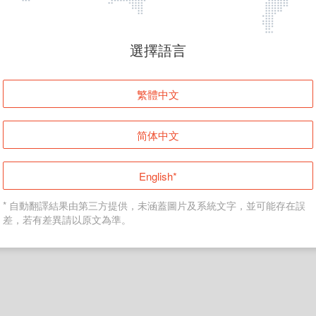
頁面無法顯示
選擇語言
發生錯誤！請登入並再試一次或回到主頁。
繁體中文
登入
简体中文
返回首頁
English*
* 自動翻譯結果由第三方提供，未涵蓋圖片及系統文字，並可能存在誤
差，若有差異請以原文為準。