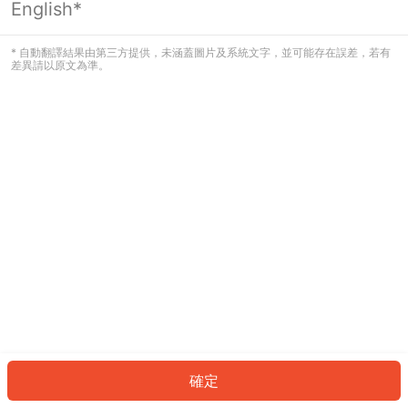
English*
發生錯誤！請登入並再試一次或回到主
頁。
* 自動翻譯結果由第三方提供，未涵蓋圖片及系統文字，並可能存在誤差，若有
差異請以原文為準。
登入
返回首頁
確定
ID: 303c18d942e-77fb-46c7-a275-c7419c6bc8fe