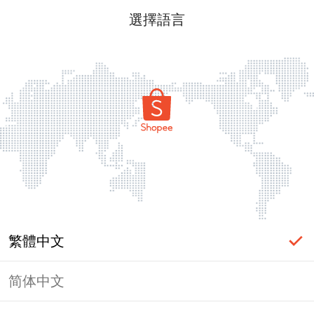
選擇語言
繁體中文
简体中文
頁面無法顯示