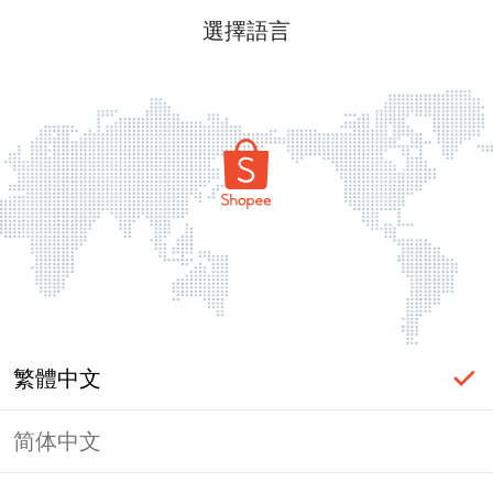
選擇語言
繁體中文
简体中文
頁面無法顯示