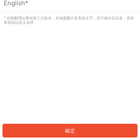
English*
發生錯誤！請登入並再試一次或回到主
頁。
* 自動翻譯結果由第三方提供，未涵蓋圖片及系統文字，並可能存在誤差，若有
差異請以原文為準。
登入
返回首頁
確定
ID: 6316d1f60c9-3685-47e5-89f4-66a6e789c6b6