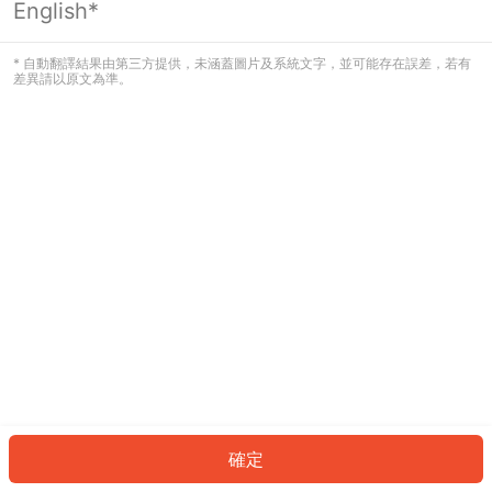
English*
發生錯誤！請登入並再試一次或回到主
頁。
* 自動翻譯結果由第三方提供，未涵蓋圖片及系統文字，並可能存在誤差，若有
差異請以原文為準。
登入
返回首頁
確定
ID: 621261f477e-ac98-40f5-a890-572f4327bf0f