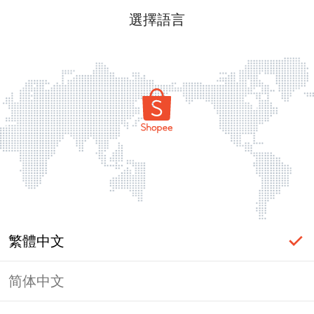
選擇語言
繁體中文
简体中文
頁面無法顯示