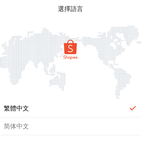
選擇語言
繁體中文
简体中文
頁面無法顯示