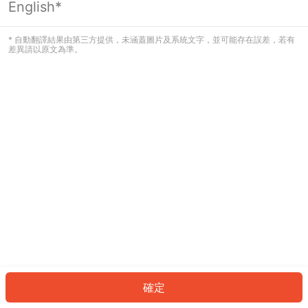
English*
發生錯誤！請登入並再試一次或回到主
頁。
* 自動翻譯結果由第三方提供，未涵蓋圖片及系統文字，並可能存在誤差，若有
差異請以原文為準。
登入
返回首頁
確定
ID: 5434dd1b119-f530-4cac-a04a-1a3dd8664d99