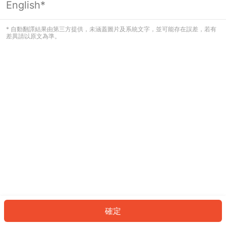
English*
發生錯誤！請登入並再試一次或回到主
頁。
* 自動翻譯結果由第三方提供，未涵蓋圖片及系統文字，並可能存在誤差，若有
差異請以原文為準。
登入
返回首頁
確定
ID: 5396bf2aa01-124c-41aa-969f-f1db385f5949