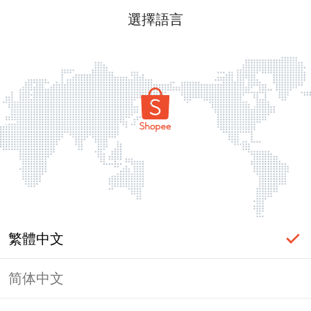
選擇語言
繁體中文
简体中文
頁面無法顯示