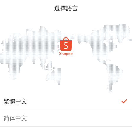
選擇語言
繁體中文
简体中文
頁面無法顯示