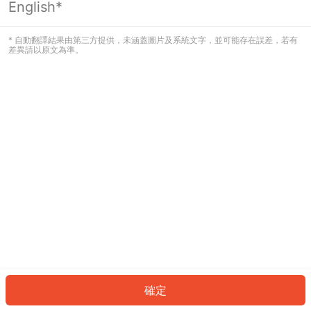
English*
發生錯誤！請登入並再試一次或回到主
頁。
* 自動翻譯結果由第三方提供，未涵蓋圖片及系統文字，並可能存在誤差，若有
差異請以原文為準。
登入
返回首頁
確定
ID: 840a30ebcad-c643-44b2-bbfd-7e830dbfa35b