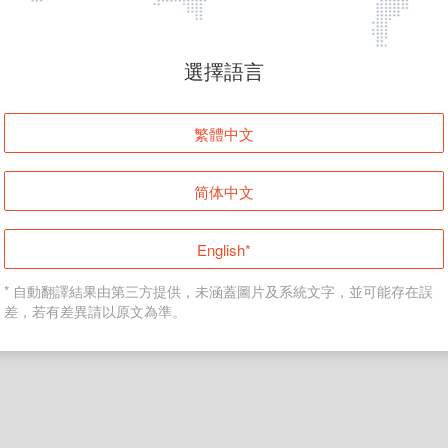
頁面無法顯示
選擇語言
發生錯誤！請登入並再試一次或回到主頁。
繁體中文
登入
简体中文
返回首頁
English*
* 自動翻譯結果由第三方提供，未涵蓋圖片及系統文字，並可能存在誤
差，若有差異請以原文為準。