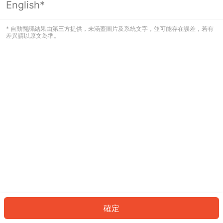
English*
發生錯誤！請登入並再試一次或回到主
頁。
* 自動翻譯結果由第三方提供，未涵蓋圖片及系統文字，並可能存在誤差，若有
差異請以原文為準。
登入
返回首頁
確定
ID: 402f5be59d6-6149-413d-9104-eead78c12ed5