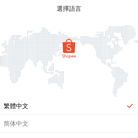
選擇語言
繁體中文
简体中文
頁面無法顯示