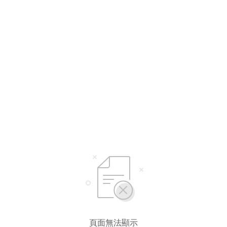
選擇語言
繁體中文
简体中文
頁面無法顯示