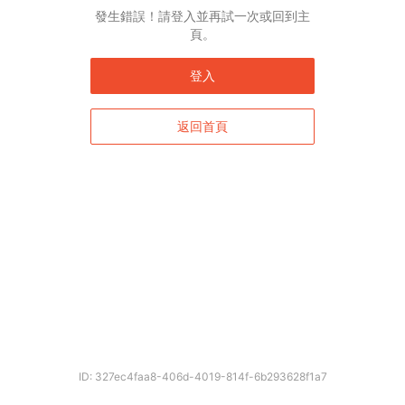
English*
發生錯誤！請登入並再試一次或回到主
頁。
* 自動翻譯結果由第三方提供，未涵蓋圖片及系統文字，並可能存在誤差，若有
差異請以原文為準。
登入
返回首頁
確定
ID: 327ec4faa8-406d-4019-814f-6b293628f1a7