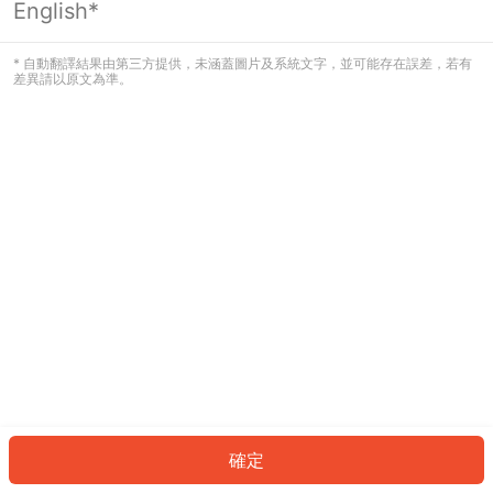
English*
發生錯誤！請登入並再試一次或回到主
頁。
* 自動翻譯結果由第三方提供，未涵蓋圖片及系統文字，並可能存在誤差，若有
差異請以原文為準。
登入
返回首頁
確定
ID: 25502358f0c-bc32-4982-be7d-3a1e5a02ab4e