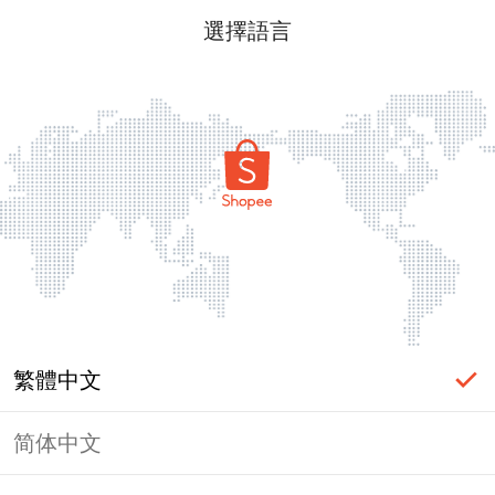
選擇語言
繁體中文
简体中文
頁面無法顯示