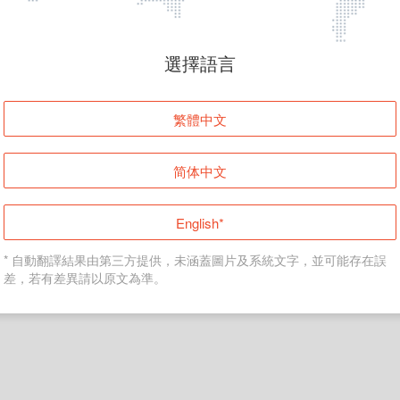
頁面無法顯示
選擇語言
發生錯誤！請登入並再試一次或回到主頁。
繁體中文
登入
简体中文
返回首頁
English*
* 自動翻譯結果由第三方提供，未涵蓋圖片及系統文字，並可能存在誤
差，若有差異請以原文為準。