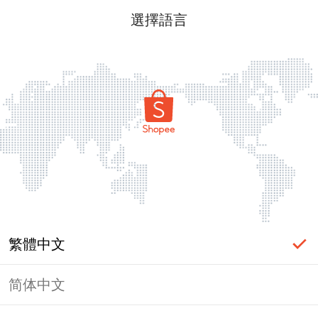
選擇語言
繁體中文
简体中文
頁面無法顯示