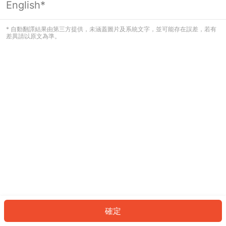
English*
發生錯誤！請登入並再試一次或回到主
頁。
* 自動翻譯結果由第三方提供，未涵蓋圖片及系統文字，並可能存在誤差，若有
差異請以原文為準。
登入
返回首頁
確定
ID: 9007946435d-d564-42fa-bf64-e1e8cb2cf5e5