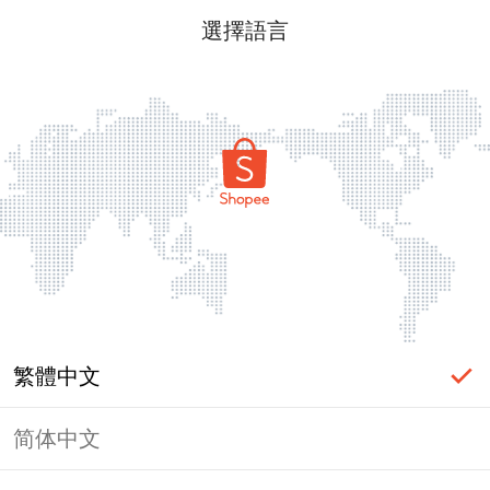
選擇語言
繁體中文
简体中文
頁面無法顯示