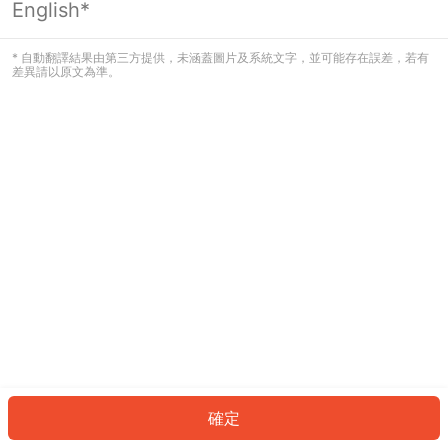
English*
發生錯誤！請登入並再試一次或回到主
頁。
* 自動翻譯結果由第三方提供，未涵蓋圖片及系統文字，並可能存在誤差，若有
差異請以原文為準。
登入
返回首頁
確定
ID: 686165a4b3f-d475-4993-9849-7ec1b5840945