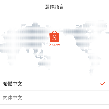
選擇語言
繁體中文
简体中文
頁面無法顯示