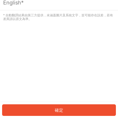
English*
發生錯誤！請登入並再試一次或回到主
頁。
* 自動翻譯結果由第三方提供，未涵蓋圖片及系統文字，並可能存在誤差，若有
差異請以原文為準。
登入
返回首頁
確定
ID: 1421a28f1c3-a9a6-40a4-b4c7-5c957153406b